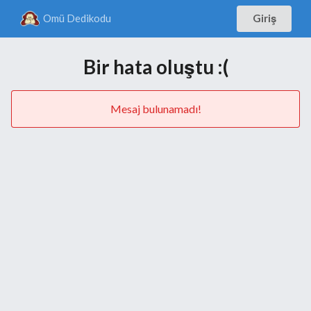
Omü Dedikodu
Giriş
Bir hata oluştu :(
Mesaj bulunamadı!