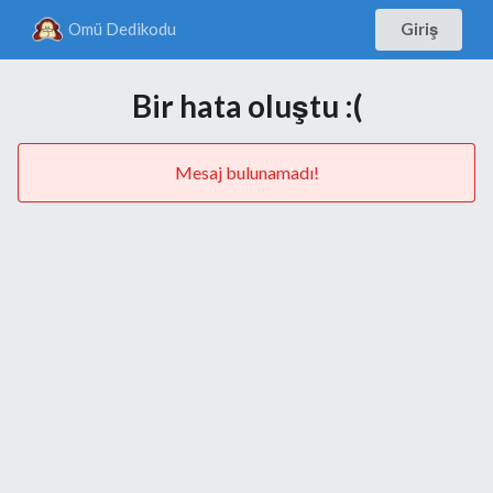
Omü Dedikodu
Giriş
Bir hata oluştu :(
Mesaj bulunamadı!