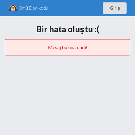
Omü Dedikodu
Giriş
Bir hata oluştu :(
Mesaj bulunamadı!