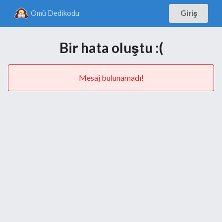
Omü Dedikodu
Giriş
Bir hata oluştu :(
Mesaj bulunamadı!