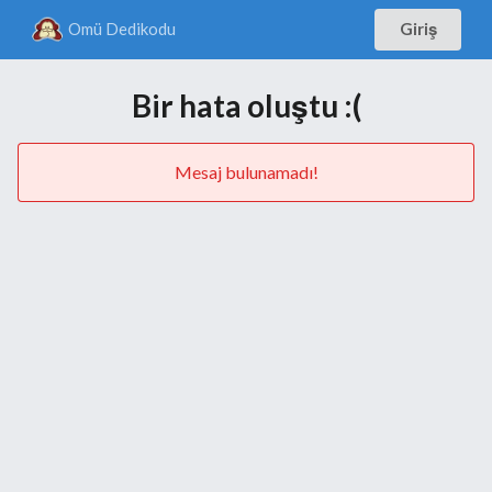
Omü Dedikodu
Giriş
Bir hata oluştu :(
Mesaj bulunamadı!