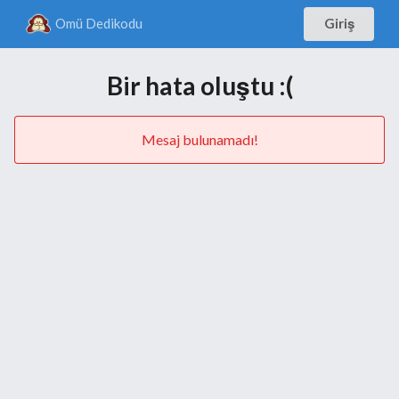
Omü Dedikodu
Giriş
Bir hata oluştu :(
Mesaj bulunamadı!