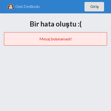
Omü Dedikodu
Giriş
Bir hata oluştu :(
Mesaj bulunamadı!