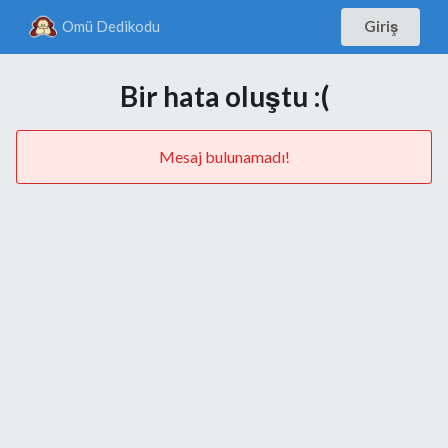
Omü Dedikodu
Giriş
Bir hata oluştu :(
Mesaj bulunamadı!