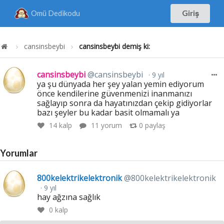
Omü Dedikodu
Giriş
cansinsbeybi
cansinsbeybi demiş ki:
cansinsbeybi
@cansinsbeybi
9 yıl
ya şu dünyada her şey yalan yemin ediyorum
önce kendilerine güvenmenizi inanmanızı
sağlayıp sonra da hayatınızdan çekip gidiyorlar
bazı şeyler bu kadar basit olmamalı ya
14
kalp
11 yorum
0
paylaş
Yorumlar
800kelektrikelektronik
@800kelektrikelektronik
9 yıl
hay ağzına sağlık
0
kalp