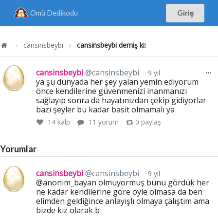
Omü Dedikodu
Giriş
cansinsbeybi
cansinsbeybi demiş ki:
cansinsbeybi
@cansinsbeybi
9 yıl
ya şu dünyada her şey yalan yemin ediyorum
önce kendilerine güvenmenizi inanmanızı
sağlayıp sonra da hayatınızdan çekip gidiyorlar
bazı şeyler bu kadar basit olmamalı ya
14
kalp
11 yorum
0
paylaş
Yorumlar
cansinsbeybi
@cansinsbeybi
9 yıl
@anonim_bayan olmuyormuş bunu gördük her
ne kadar kendilerine göre öyle olmasa da ben
elimden geldiğince anlayışlı olmaya çalıştım ama
bizde kız olarak b