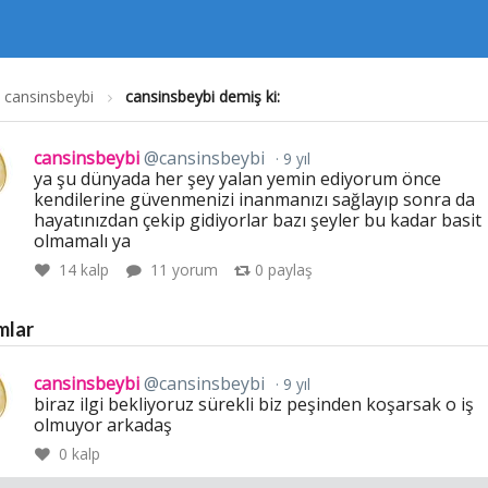
cansinsbeybi
cansinsbeybi demiş ki:
cansinsbeybi
@cansinsbeybi
9 yıl
ya şu dünyada her şey yalan yemin ediyorum önce
kendilerine güvenmenizi inanmanızı sağlayıp sonra da
hayatınızdan çekip gidiyorlar bazı şeyler bu kadar basit
olmamalı ya
14
kalp
11 yorum
0
paylaş
mlar
cansinsbeybi
@cansinsbeybi
9 yıl
biraz ilgi bekliyoruz sürekli biz peşinden koşarsak o iş
olmuyor arkadaş
0
kalp