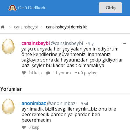
Omü Dedikodu
Giriş
cansinsbeybi
cansinsbeybi demiş ki:
cansinsbeybi
@cansinsbeybi
9 yıl
ya şu dünyada her şey yalan yemin ediyorum
önce kendilerine güvenmenizi inanmanızı
sağlayıp sonra da hayatınızdan çekip gidiyorlar
bazı şeyler bu kadar basit olmamalı ya
14
kalp
11 yorum
0
paylaş
Yorumlar
anonimbaz
@anonimbaz
9 yıl
ayrilmadik biz!!! sevgililer ayrılır...biz onu bile
beceremedik pardon ya! pardon ben
beceremedim.
0
kalp