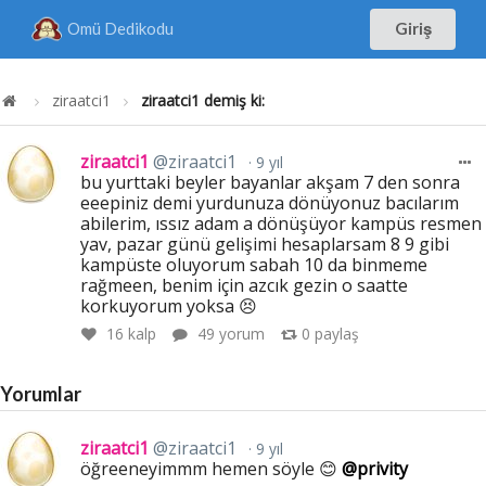
Omü Dedikodu
Giriş
ziraatci1
ziraatci1 demiş ki:
ziraatci1
@ziraatci1
9 yıl
bu yurttaki beyler bayanlar akşam 7 den sonra
eeepiniz demi yurdunuza dönüyonuz bacılarım
abilerim, ıssız adam a dönüşüyor kampüs resmen
yav, pazar günü gelişimi hesaplarsam 8 9 gibi
kampüste oluyorum sabah 10 da binmeme
rağmeen, benim için azcık gezin o saatte
korkuyorum yoksa 😣
16
kalp
49 yorum
0
paylaş
Yorumlar
ziraatci1
@ziraatci1
9 yıl
öğreeneyimmm hemen söyle 😊
@privity