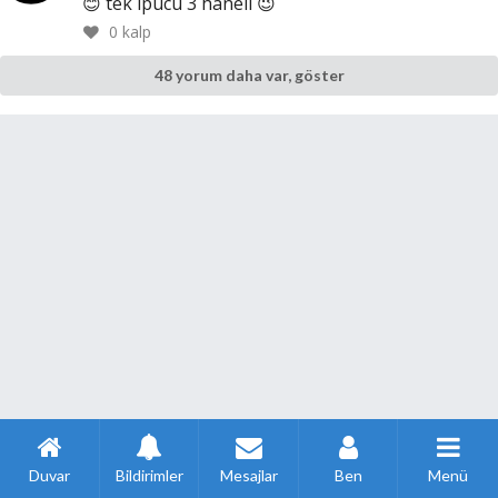
😊 tek ipucu 3 haneli 😉
0
kalp
48 yorum daha var, göster
Duvar
Bildirimler
Mesajlar
Ben
Menü