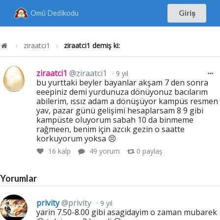
Omü Dedikodu
Giriş
ziraatci1
ziraatci1 demiş ki:
ziraatci1
@ziraatci1
9 yıl
bu yurttaki beyler bayanlar akşam 7 den sonra
eeepiniz demi yurdunuza dönüyonuz bacılarım
abilerim, ıssız adam a dönüşüyor kampüs resmen
yav, pazar günü gelişimi hesaplarsam 8 9 gibi
kampüste oluyorum sabah 10 da binmeme
rağmeen, benim için azcık gezin o saatte
korkuyorum yoksa 😣
16
kalp
49 yorum
0
paylaş
Yorumlar
privity
@privity
9 yıl
yarin 7.50-8.00 gibi asagidayim o zaman mubarek