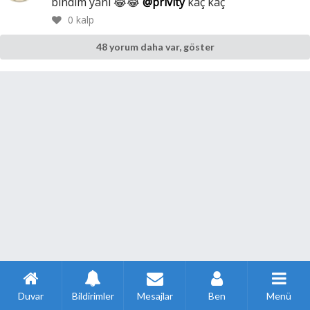
bindim yani 😂😂
@privity
kaç kaç
0
kalp
48 yorum daha var, göster
Duvar
Bildirimler
Mesajlar
Ben
Menü