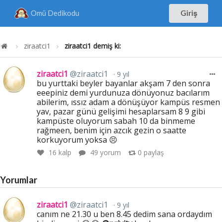
Omü Dedikodu
Giriş
ziraatci1
ziraatci1 demiş ki:
ziraatci1
@ziraatci1
9 yıl
bu yurttaki beyler bayanlar akşam 7 den sonra
eeepiniz demi yurdunuza dönüyonuz bacılarım
abilerim, ıssız adam a dönüşüyor kampüs resmen
yav, pazar günü gelişimi hesaplarsam 8 9 gibi
kampüste oluyorum sabah 10 da binmeme
rağmeen, benim için azcık gezin o saatte
korkuyorum yoksa 😣
16
kalp
49 yorum
0
paylaş
Yorumlar
ziraatci1
@ziraatci1
9 yıl
canım ne 21.30 u ben 8.45 dedim sana ordaydım