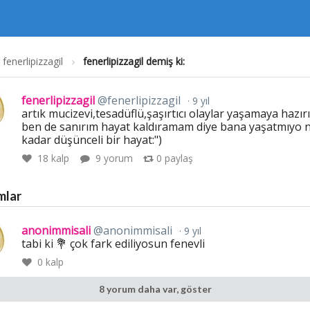
fenerlipizzagil
fenerlipizzagil demiş ki:
fenerlipizzagil
@fenerlipizzagil
9 yıl
artık mucizevi,tesadüflü,şaşırtıcı olaylar yaşamaya hazır
ben de sanırım hayat kaldıramam diye bana yaşatmıyo 
kadar düşünceli bir hayat:")
18
kalp
9 yorum
0
paylaş
mlar
anonimmisali
@anonimmisali
9 yıl
tabi ki 💐 çok fark ediliyosun fenevli
0
kalp
8 yorum daha var, göster