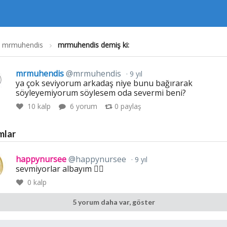
mrmuhendis
mrmuhendis demiş ki:
mrmuhendis
@mrmuhendis
9 yıl
ya çok seviyorum arkadaş niye bunu bağırarak
söyleyemiyorum söylesem oda severmi beni?
10
kalp
6 yorum
0
paylaş
mlar
happynursee
@happynursee
9 yıl
sevmiyorlar albayım 👎🏽
0
kalp
5 yorum daha var, göster