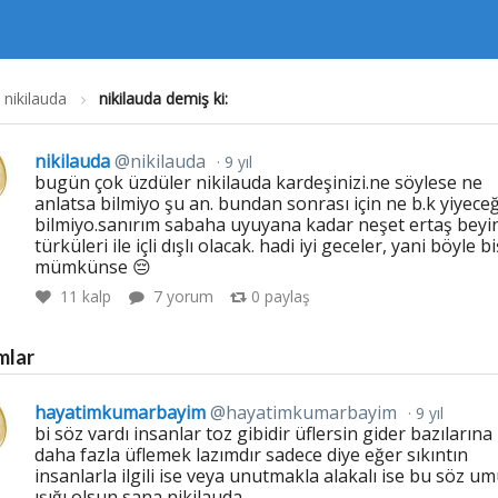
nikilauda
nikilauda demiş ki:
nikilauda
@nikilauda
9 yıl
bugün çok üzdüler nikilauda kardeşinizi.ne söylese ne
anlatsa bilmiyo şu an. bundan sonrası için ne b.k yiyeceğ
bilmiyo.sanırım sabaha uyuyana kadar neşet ertaş beyi
türküleri ile içli dışlı olacak. hadi iyi geceler, yani böyle b
mümkünse 😔
11
kalp
7 yorum
0
paylaş
mlar
hayatimkumarbayim
@hayatimkumarbayim
9 yıl
bi söz vardı insanlar toz gibidir üflersin gider bazılarına
daha fazla üflemek lazımdır sadece diye eğer sıkıntın
insanlarla ilgili ise veya unutmakla alakalı ise bu söz um
ışığı olsun sana nikilauda