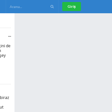
Giriş
ini de
n
işey
 biraz
ut