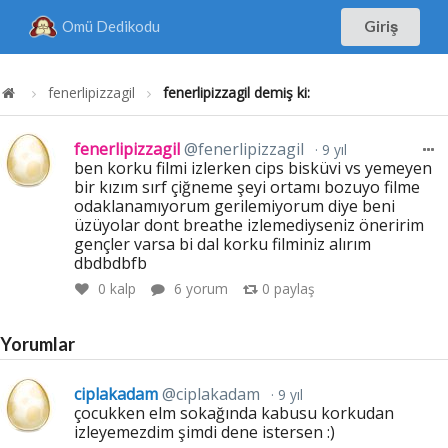
Omü Dedikodu
Giriş
fenerlipizzagil
fenerlipizzagil demiş ki:
fenerlipizzagil
@fenerlipizzagil
9 yıl
ben korku filmi izlerken cips bisküvi vs yemeyen
bir kızım sırf çiğneme şeyi ortamı bozuyo filme
odaklanamıyorum gerilemiyorum diye beni
üzüyolar dont breathe izlemediyseniz öneririm
gençler varsa bi dal korku filminiz alırım
dbdbdbfb
0
kalp
6 yorum
0
paylaş
Yorumlar
ciplakadam
@ciplakadam
9 yıl
çocukken elm sokağında kabusu korkudan
izleyemezdim şimdi dene istersen :)