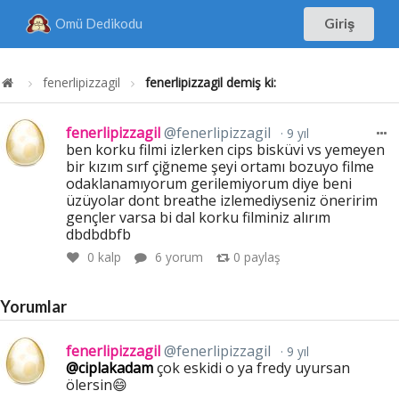
Omü Dedikodu
Giriş
fenerlipizzagil
fenerlipizzagil demiş ki:
fenerlipizzagil
@fenerlipizzagil
9 yıl
ben korku filmi izlerken cips bisküvi vs yemeyen
bir kızım sırf çiğneme şeyi ortamı bozuyo filme
odaklanamıyorum gerilemiyorum diye beni
üzüyolar dont breathe izlemediyseniz öneririm
gençler varsa bi dal korku filminiz alırım
dbdbdbfb
0
kalp
6 yorum
0
paylaş
Yorumlar
fenerlipizzagil
@fenerlipizzagil
9 yıl
@ciplakadam
çok eskidi o ya fredy uyursan
ölersin😄