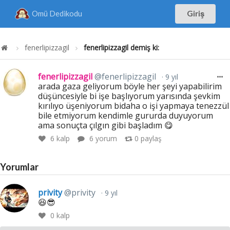
Omü Dedikodu
Giriş
fenerlipizzagil
fenerlipizzagil demiş ki:
fenerlipizzagil
@fenerlipizzagil
9 yıl
arada gaza geliyorum böyle her şeyi yapabilirim
düşüncesiyle bi işe başlıyorum yarısında şevkim
kırılıyo üşeniyorum bidaha o işi yapmaya tenezzül
bile etmiyorum kendimle gururda duyuyorum
ama sonuçta çılgın gibi başladım 😋
6
kalp
6 yorum
0
paylaş
Yorumlar
privity
@privity
9 yıl
😆😎
0
kalp