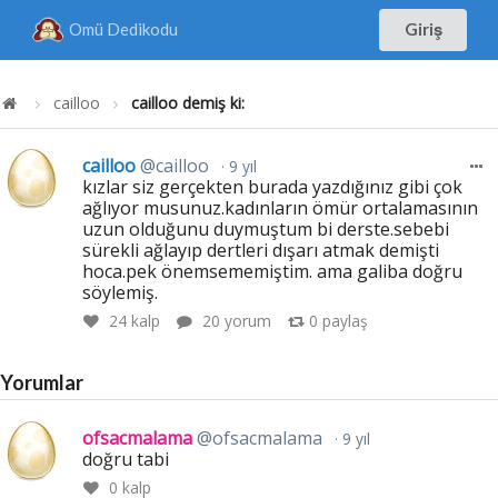
Omü Dedikodu
Giriş
cailloo
cailloo demiş ki:
cailloo
@cailloo
9 yıl
kızlar siz gerçekten burada yazdığınız gibi çok
ağlıyor musunuz.kadınların ömür ortalamasının
uzun olduğunu duymuştum bi derste.sebebi
sürekli ağlayıp dertleri dışarı atmak demişti
hoca.pek önemsememiştim. ama galiba doğru
söylemiş.
24
kalp
20 yorum
0
paylaş
Yorumlar
ofsacmalama
@ofsacmalama
9 yıl
doğru tabi
0
kalp