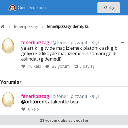
Omü Dedikodu
Giriş
fenerlipizzagil
fenerlipizzagil demiş ki:
fenerlipizzagil
@fenerlipizzagil
9 yıl
ya artık lig tv de maç izlemek platonik aşk gibi
geliyo kadıköyde maç izlemenin zamanı geldi
aslında.. (gidemedi)
10
kalp
22 yorum
0
paylaş
Yorumlar
fenerlipizzagil
@fenerlipizzagil
9 yıl
@orlitorenk
atakentte bea
0
kalp
21 yorum daha var, göster