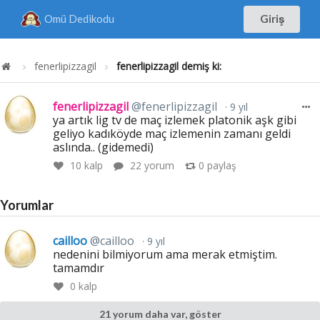
Omü Dedikodu
Giriş
fenerlipizzagil
fenerlipizzagil demiş ki:
fenerlipizzagil
@fenerlipizzagil
9 yıl
ya artık lig tv de maç izlemek platonik aşk gibi
geliyo kadıköyde maç izlemenin zamanı geldi
aslında.. (gidemedi)
10
kalp
22 yorum
0
paylaş
Yorumlar
cailloo
@cailloo
9 yıl
nedenini bilmiyorum ama merak etmiştim.
tamamdır
0
kalp
21 yorum daha var, göster