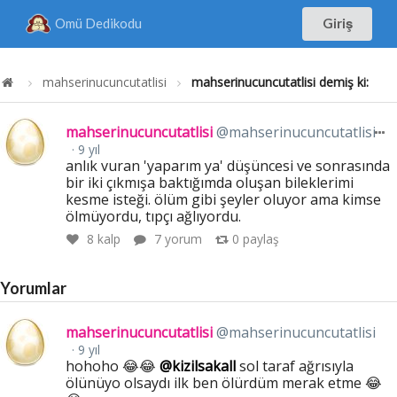
Omü Dedikodu
Giriş
mahserinucuncutatlisi
mahserinucuncutatlisi demiş ki:
mahserinucuncutatlisi
@mahserinucuncutatlisi
9 yıl
anlık vuran 'yaparım ya' düşüncesi ve sonrasında
bir iki çıkmışa baktığımda oluşan bileklerimi
kesme isteği. ölüm gibi şeyler oluyor ama kimse
ölmüyordu, tıpçı ağlıyordu.
8
kalp
7 yorum
0
paylaş
Yorumlar
mahserinucuncutatlisi
@mahserinucuncutatlisi
9 yıl
hohoho 😂😂
@kizilsakall
sol taraf ağrısıyla
ölünüyo olsaydı ilk ben ölürdüm merak etme 😂