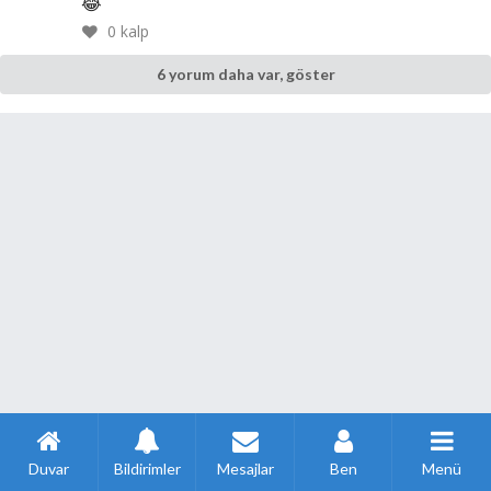
😂
0
kalp
6 yorum daha var, göster
Duvar
Bildirimler
Mesajlar
Ben
Menü