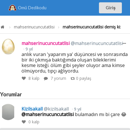
Omü Dedikodu
Giriş
mahserinucuncutatlisi
mahserinucuncutatlisi demiş ki:
mahserinucuncutatlisi
@mahserinucuncutatlisi
9 yıl
anlık vuran 'yaparım ya' düşüncesi ve sonrasında
bir iki çıkmışa baktığımda oluşan bileklerimi
kesme isteği. ölüm gibi şeyler oluyor ama kimse
ölmüyordu, tıpçı ağlıyordu.
8
kalp
7 yorum
0
paylaş
Yorumlar
Kizilsakall
@kizilsakall
9 yıl
@mahserinucuncutatlisi
bulamadın mı bi çare 😂
0
kalp