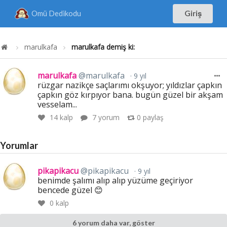
Omü Dedikodu
Giriş
marulkafa
marulkafa demiş ki:
marulkafa
@marulkafa
9 yıl
rüzgar nazikçe saçlarımı okşuyor; yıldızlar çapkın
çapkın göz kırpıyor bana. bugün güzel bir akşam
vesselam...
14
kalp
7 yorum
0
paylaş
Yorumlar
pikapikacu
@pikapikacu
9 yıl
benimde şalımı alıp alıp yüzüme geçiriyor
bencede güzel 😊
0
kalp
6 yorum daha var, göster