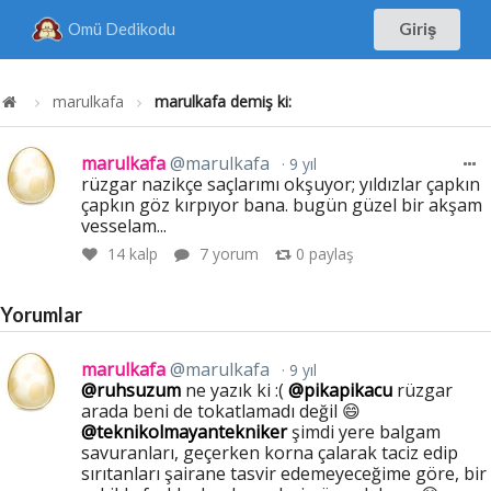
Omü Dedikodu
Giriş
marulkafa
marulkafa demiş ki:
marulkafa
@marulkafa
9 yıl
rüzgar nazikçe saçlarımı okşuyor; yıldızlar çapkın
çapkın göz kırpıyor bana. bugün güzel bir akşam
vesselam...
14
kalp
7 yorum
0
paylaş
Yorumlar
marulkafa
@marulkafa
9 yıl
@ruhsuzum
ne yazık ki :(
@pikapikacu
rüzgar
arada beni de tokatlamadı değil 😄
@teknikolmayantekniker
şimdi yere balgam
savuranları, geçerken korna çalarak taciz edip
sırıtanları şairane tasvir edemeyeceğime göre, bir