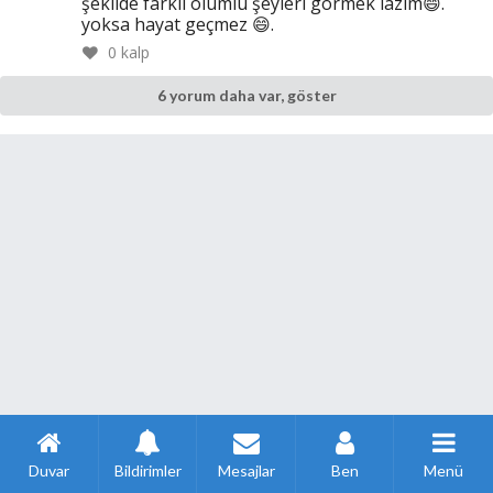
şekilde farklı olumlu şeyleri görmek lazım😄.
yoksa hayat geçmez 😄.
0
kalp
6 yorum daha var, göster
Duvar
Bildirimler
Mesajlar
Ben
Menü