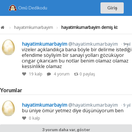
Omü Dedikodu
Giriş
hayatimkumarbayim
hayatimkumarbayim demiş ki:
hayatimkumarbayim
@hayatimkumarbayim
9 yıl
vizeler açıklandıkça bana böyle bir delirme istediği
efendime söyliyim bir sanayi yolları gözüküyor
cıngar çıkarıcam bu notlar benim olamaz olamaz
kessinlikle olamaz
19
kalp
4 yorum
0
paylaş
Yorumlar
hayatimkumarbayim
@hayatimkumarbayim
9 yıl
bu üniye ömür yetmez diye düşünüyorum ben
0
kalp
3 yorum daha var, göster