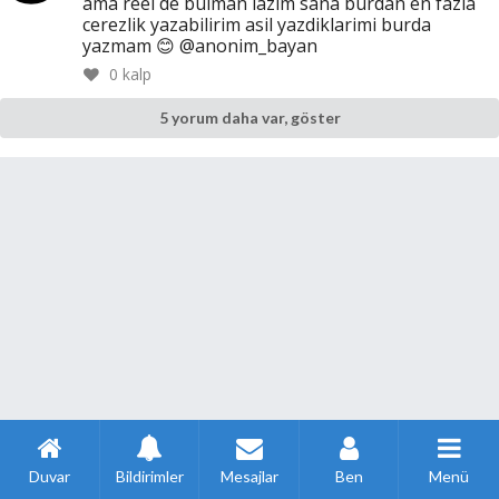
ama reel de bulman lazim sana burdan en fazla
cerezlik yazabilirim asil yazdiklarimi burda
yazmam 😊 @anonim_bayan
0
kalp
5 yorum daha var, göster
Duvar
Bildirimler
Mesajlar
Ben
Menü