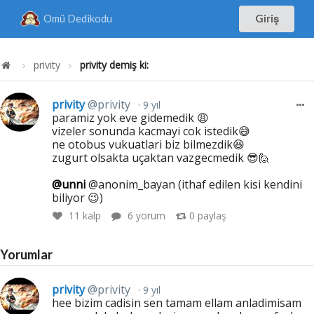
Omü Dedikodu
Giriş
privity
privity demiş ki:
privity
@privity
9 yıl
paramiz yok eve gidemedik 😩
vizeler sonunda kacmayi cok istedik😅
ne otobus vukuatlari biz bilmezdik😆
zugurt olsakta uçaktan vazgecmedik 😎🙋
@unni
@anonim_bayan (ithaf edilen kisi kendini
biliyor 😉)
11
kalp
6 yorum
0
paylaş
Yorumlar
privity
@privity
9 yıl
hee bizim cadisin sen tamam ellam anladimisam