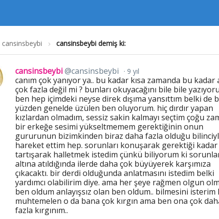
cansinsbeybi
cansinsbeybi demiş ki:
cansinsbeybi
@cansinsbeybi
9 yıl
canım çok yanıyor ya.. bu kadar kısa zamanda bu kadar 
çok fazla değil mi ? bunları okuyacağını bile bile yazıyor
ben hep içimdeki neyse direk dışıma yansıttım belki de 
yüzden genelde üzülen ben oluyorum. hiç dırdır yapan
kızlardan olmadım, sessiz sakin kalmayı seçtim çoğu za
bir erkeğe sesimi yükseltmemem gerektiğinin onun
gururunun bizimkinden biraz daha fazla olduğu bilinciy
hareket ettim hep. sorunları konuşarak gerektiği kadar
tartışarak halletmek istedim çünkü biliyorum ki sorunlar
altına atıldığında ilerde daha çok büyüyerek karşımıza
çıkacaktı. bir derdi olduğunda anlatmasını istedim belki
yardımcı olabilirim diye. ama her şeye rağmen olgun ol
ben oldum anlayışsız olan ben oldum.. bilmesini isterim 
muhtemelen o da bana çok kırgın ama ben ona çok dah
fazla kırgınım..