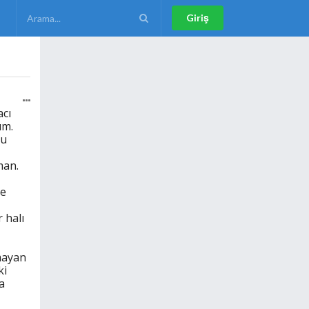
Giriş
acı
um.
bu
man.
le
 halı
mayan
ki
a