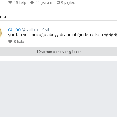
18
kalp
11 yorum
0
paylaş
mlar
cailloo
@cailloo
9 yıl
şurdan ver müzüğü abeyy dranmatiğinden olsun 😂😂
0
kalp
10 yorum daha var, göster