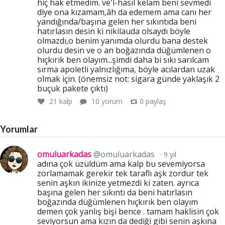
hiç hak etmedim. ve'l-hasıl kelam beni sevmedi
diye ona kızamam,âh da edemem ama canı her
yandığında/başına gelen her sıkıntıda beni
hatırlasın desin ki nikilauda olsaydı böyle
olmazdı,o benim yanımda olurdu bana destek
olurdu desin ve o an boğazında düğümlenen o
hıçkırık ben olayım...şimdi daha bi sıkı sarılcam
sırma apoletli yalnızlığıma, böyle acılardan uzak
olmak için. (önemsiz not: sigara günde yaklaşık 2
buçuk pakete çıktı)
21
kalp
10 yorum
0
paylaş
Yorumlar
omuluarkadas
@omuluarkadas
9 yıl
adına çok üzüldüm ama kalp bu sevemiyorsa
zorlamamak gerekir tek taraflı aşk zordur tek
senin aşkın ikinize yetmezdi ki zaten. ayrıca
başına gelen her sıkıntı da beni hatırlasın
boğazında düğümlenen hıçkırık ben olayım
demen çok yanlış bişi bence . tamam haklisin çok
seviyorsun ama kızın da dediği gibi senin aşkına