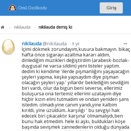
Omü Dedikodu
Giriş
nikilauda
nikilauda demiş ki:
nikilauda
@nikilauda
9 yıl
İçimi dökmek zorundayım,kusura bakmayın. bikaç
hafta önce sigarayı azaltma kararı aldım,
dinlediğim müzikleri değiştirdim (arabesk-bozlak-
duygusal ne varsa sildim) yeni listeler yaptım.
dedim ki kendime 'ilerde pişmanlığını yaşayacağın
şeyleri yapma, keşke yapsaydım diye pişman
olacağın şeyleri yap.' yıllardır beklediğim sevdiğim
biri vardı, olur da bigün beni severse, ellerimiz
buluşursa ona tertemiz ellerimi uzatayım diye
hiçbir kızın elini tutmadım ve ondan yeniden şans
istedim. olmadı.yine canım yandı,yine kalbim
kırıldı, yine üzüldüm...karşılığı ' bu sevgiyi hak
edecek biri çıkacaktır karşına' olmamalıydı,ben
bunu hak etmedim. hele ki aşkı, buldukları köşe
başında sevişmek zannedenlerin olduğu dünyada