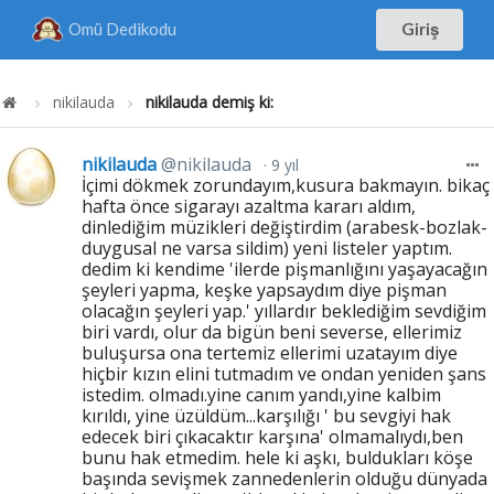
Omü Dedikodu
Giriş
nikilauda
nikilauda demiş ki:
nikilauda
@nikilauda
9 yıl
İçimi dökmek zorundayım,kusura bakmayın. bikaç
hafta önce sigarayı azaltma kararı aldım,
dinlediğim müzikleri değiştirdim (arabesk-bozlak-
duygusal ne varsa sildim) yeni listeler yaptım.
dedim ki kendime 'ilerde pişmanlığını yaşayacağın
şeyleri yapma, keşke yapsaydım diye pişman
olacağın şeyleri yap.' yıllardır beklediğim sevdiğim
biri vardı, olur da bigün beni severse, ellerimiz
buluşursa ona tertemiz ellerimi uzatayım diye
hiçbir kızın elini tutmadım ve ondan yeniden şans
istedim. olmadı.yine canım yandı,yine kalbim
kırıldı, yine üzüldüm...karşılığı ' bu sevgiyi hak
edecek biri çıkacaktır karşına' olmamalıydı,ben
bunu hak etmedim. hele ki aşkı, buldukları köşe
başında sevişmek zannedenlerin olduğu dünyada