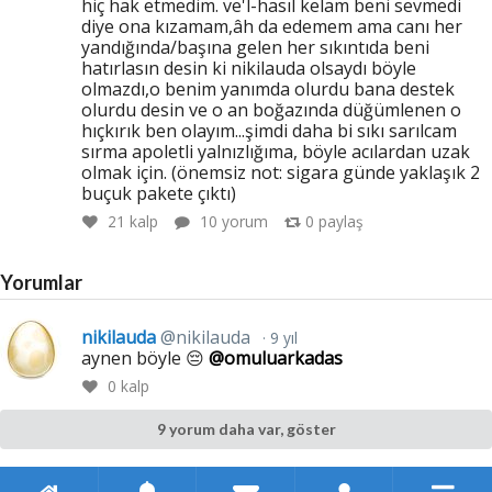
hiç hak etmedim. ve'l-hasıl kelam beni sevmedi
diye ona kızamam,âh da edemem ama canı her
yandığında/başına gelen her sıkıntıda beni
hatırlasın desin ki nikilauda olsaydı böyle
olmazdı,o benim yanımda olurdu bana destek
olurdu desin ve o an boğazında düğümlenen o
hıçkırık ben olayım...şimdi daha bi sıkı sarılcam
sırma apoletli yalnızlığıma, böyle acılardan uzak
olmak için. (önemsiz not: sigara günde yaklaşık 2
buçuk pakete çıktı)
21
kalp
10 yorum
0
paylaş
Yorumlar
nikilauda
@nikilauda
9 yıl
aynen böyle 😔
@omuluarkadas
0
kalp
9 yorum daha var, göster