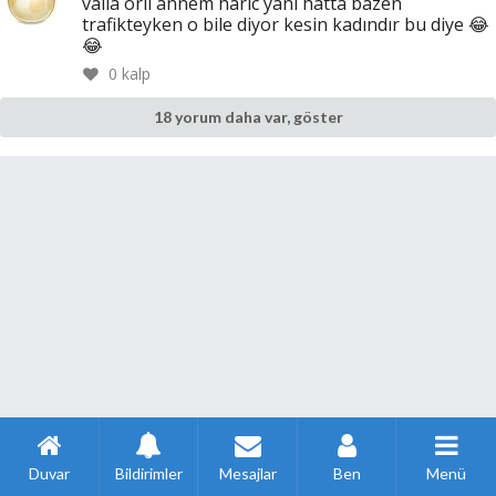
valla orli annem haric yani hatta bazen
trafikteyken o bile diyor kesin kadındır bu diye 😂
😂
0
kalp
18 yorum daha var, göster
Duvar
Bildirimler
Mesajlar
Ben
Menü