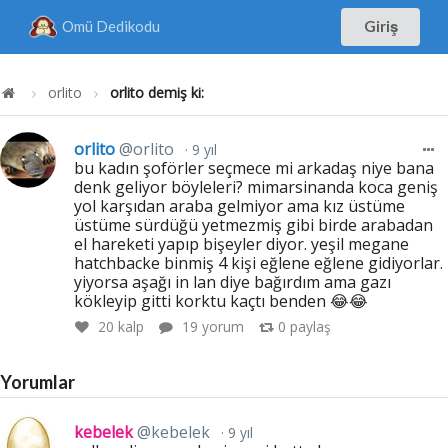
Omü Dedikodu
Giriş
orlito
orlito demiş ki:
orlito
@orlito
9 yıl
bu kadın şoförler seçmece mi arkadaş niye bana
denk geliyor böyleleri? mimarsinanda koca geniş
yol karşıdan araba gelmiyor ama kız üstüme
üstüme sürdüğü yetmezmiş gibi birde arabadan
el hareketi yapıp bişeyler diyor. yeşil megane
hatchbacke binmiş 4 kişi eğlene eğlene gidiyorlar.
yiyorsa aşağı in lan diye bağırdım ama gazı
kökleyip gitti korktu kaçtı benden 😂😂
20
kalp
19 yorum
0
paylaş
Yorumlar
kebelek
@kebelek
9 yıl