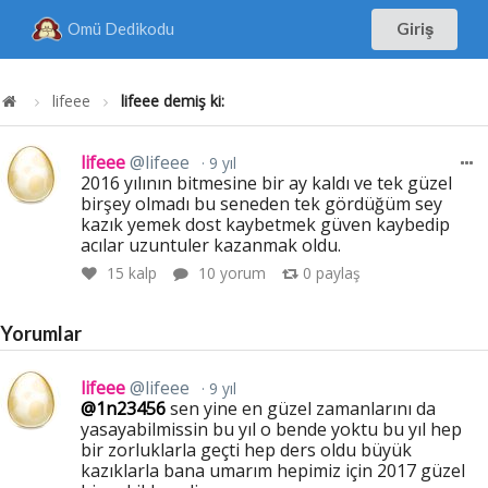
Omü Dedikodu
Giriş
lifeee
lifeee demiş ki:
lifeee
@lifeee
9 yıl
2016 yılının bitmesine bir ay kaldı ve tek güzel
birşey olmadı bu seneden tek gördüğüm sey
kazık yemek dost kaybetmek güven kaybedip
acılar uzuntuler kazanmak oldu.
15
kalp
10 yorum
0
paylaş
Yorumlar
lifeee
@lifeee
9 yıl
@1n23456
sen yine en güzel zamanlarını da
yasayabilmissin bu yıl o bende yoktu bu yıl hep
bir zorluklarla geçti hep ders oldu büyük
kazıklarla bana umarım hepimiz için 2017 güzel