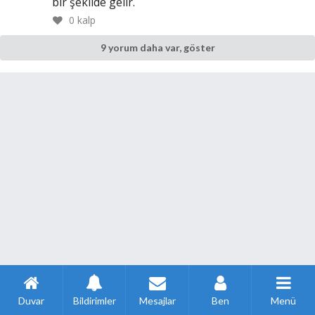
bir şekilde gelir.
0
kalp
9 yorum daha var, göster
Duvar
Bildirimler
Mesajlar
Ben
Menü