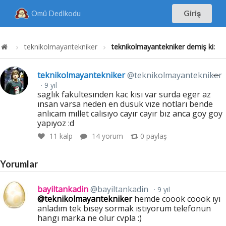
Omü Dedikodu
Giriş
teknikolmayantekniker
teknikolmayantekniker demiş ki:
teknikolmayantekniker
@teknikolmayantekniker
9 yıl
saglık fakultesınden kac kısı var surda eger az
ınsan varsa neden en dusuk vıze notları bende
anlıcam mıllet calısıyo cayır cayır bız anca goy goy
yapıyoz :d
11
kalp
14 yorum
0
paylaş
Yorumlar
bayiltankadin
@bayiltankadin
9 yıl
@teknikolmayantekniker
hemde coook coook ıyı
anladım tek bısey sormak ıstıyorum telefonun
hangı marka ne olur cvpla :)