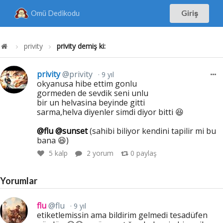
Omü Dedikodu
Giriş
privity
privity demiş ki:
privity
@privity
9 yıl
okyanusa hibe ettim gonlu
gormeden de sevdik seni unlu
bir un helvasina beyinde gitti
sarma,helva diyenler simdi diyor bitti 😆
@flu
@sunset
(sahibi biliyor kendini tapilir mi bu
bana 😆)
5
kalp
2 yorum
0
paylaş
Yorumlar
flu
@flu
9 yıl
etiketlemissin ama bildirim gelmedi tesadüfen