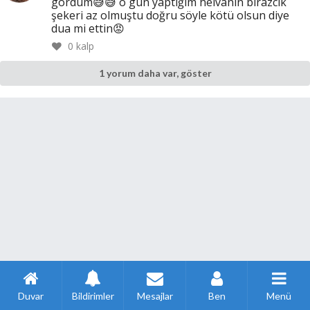
gördüm😅😅 o gün yaptığım helvanin birazcik
şekeri az olmuştu doğru söyle kötü olsun diye
dua mi ettin😡
0
kalp
1 yorum daha var, göster
Duvar
Bildirimler
Mesajlar
Ben
Menü