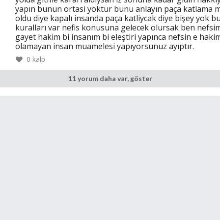
yapın bunun ortasi yoktur bunu anlayın paça katlama 
oldu diye kapalı insanda paça katliycak diye bişey yok 
kuralları var nefis konusuna gelecek olursak ben nefsi
gayet hakim bi insanım bi eleştiri yapınca nefsin e haki
olamayan insan muamelesi yapıyorsunuz ayıptır.
0
kalp
11 yorum daha var, göster