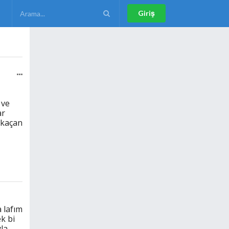
Giriş
ş
 ve
ar
 kaçan
 lafım
ek bi
la