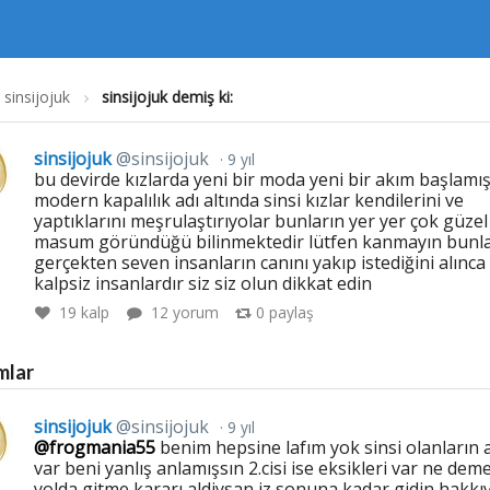
sinsijojuk
sinsijojuk demiş ki:
sinsijojuk
@sinsijojuk
9 yıl
bu devirde kızlarda yeni bir moda yeni bir akım başlamı
modern kapalılık adı altında sinsi kızlar kendilerini ve
yaptıklarını meşrulaştırıyolar bunların yer yer çok güzel
masum göründüğü bilinmektedir lütfen kanmayın bunl
gerçekten seven insanların canını yakıp istediğini alınca
kalpsiz insanlardır siz siz olun dikkat edin
19
kalp
12 yorum
0
paylaş
mlar
sinsijojuk
@sinsijojuk
9 yıl
@frogmania55
benim hepsine lafım yok sinsi olanların a
var beni yanlış anlamışsın 2.cisi ise eksikleri var ne dem
yolda gitme kararı aldiysan iz sonuna kadar gidin hakkıy