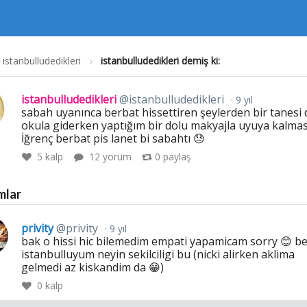
istanbulludedikleri
istanbulludedikleri demiş ki:
istanbulludedikleri
@istanbulludedikleri
9 yıl
sabah uyanınca berbat hissettiren şeylerden bir tanesi d
okula giderken yaptığım bir dolu makyajla uyuya kalması
İğrenç berbat pis lanet bi sabahtı 😓
5
kalp
12 yorum
0
paylaş
mlar
privity
@privity
9 yıl
bak o hissi hic bilemedim empati yapamicam sorry 😊 b
istanbulluyum neyin sekilciligi bu (nicki alirken aklima
gelmedi az kiskandim da 😁)
0
kalp