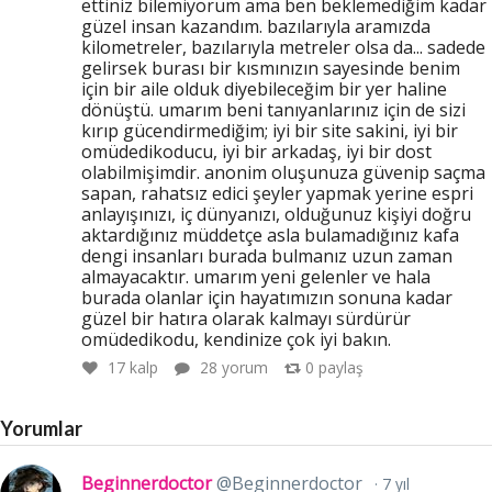
ettiniz bilemiyorum ama ben beklemediğim kadar
güzel insan kazandım. bazılarıyla aramızda
kilometreler, bazılarıyla metreler olsa da... sadede
gelirsek burası bir kısmınızın sayesinde benim
için bir aile olduk diyebileceğim bir yer haline
dönüştü. umarım beni tanıyanlarınız için de sizi
kırıp gücendirmediğim; iyi bir site sakini, iyi bir
omüdedikoducu, iyi bir arkadaş, iyi bir dost
olabilmişimdir. anonim oluşunuza güvenip saçma
sapan, rahatsız edici şeyler yapmak yerine espri
anlayışınızı, iç dünyanızı, olduğunuz kişiyi doğru
aktardığınız müddetçe asla bulamadığınız kafa
dengi insanları burada bulmanız uzun zaman
almayacaktır. umarım yeni gelenler ve hala
burada olanlar için hayatımızın sonuna kadar
güzel bir hatıra olarak kalmayı sürdürür
omüdedikodu, kendinize çok iyi bakın.
17
kalp
28 yorum
0
paylaş
Yorumlar
Beginnerdoctor
@Beginnerdoctor
7 yıl