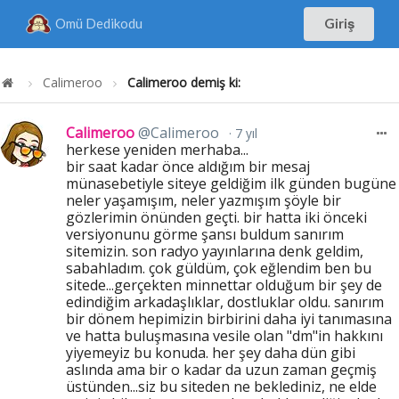
Omü Dedikodu
Giriş
Calimeroo
Calimeroo demiş ki:
Calimeroo
@Calimeroo
7 yıl
herkese yeniden merhaba...
bir saat kadar önce aldığım bir mesaj
münasebetiyle siteye geldiğim ilk günden bugüne
neler yaşamışım, neler yazmışım şöyle bir
gözlerimin önünden geçti. bir hatta iki önceki
versiyonunu görme şansı buldum sanırım
sitemizin. son radyo yayınlarına denk geldim,
sabahladım. çok güldüm, çok eğlendim ben bu
sitede...gerçekten minnettar olduğum bir şey de
edindiğim arkadaşlıklar, dostluklar oldu. sanırım
bir dönem hepimizin birbirini daha iyi tanımasına
ve hatta buluşmasına vesile olan "dm"in hakkını
yiyemeyiz bu konuda. her şey daha dün gibi
aslında ama bir o kadar da uzun zaman geçmiş
üstünden...siz bu siteden ne beklediniz, ne elde