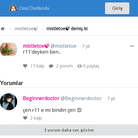
Omü Dedikodu
Giriş
mistletoe🍃
mistletoe🍃 demiş ki:
mistletoe🍃
@mistletoe
7 yıl
r11'deyken ben...
17
kalp
2 yorum
0
paylaş
Yorumlar
Beginnerdoctor
@Beginnerdoctor
7 yıl
çen r11 e mi bindin çen 😍
2
kalp
1 yorum daha var, göster