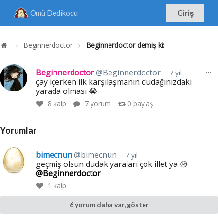
Omü Dedikodu
Giriş
Beginnerdoctor
Beginnerdoctor demiş ki:
Beginnerdoctor
@Beginnerdoctor
7 yıl
çay içerken ilk karşılaşmanın dudağınızdaki
yarada olması 😭
8
kalp
7 yorum
0
paylaş
Yorumlar
bimecnun
@bimecnun
7 yıl
geçmiş olsun dudak yaraları çok illet ya 😥
@Beginnerdoctor
1
kalp
6 yorum daha var, göster