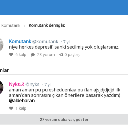
Komutank
Komutank demiş ki:
Komutank
@komutank
7 yıl
niye herkes depresif. sanki secilmiş yok oluşlarsınız.
6
kalp
28 yorum
0
paylaş
mlar
Nyks🌙
@nyks
7 yıl
aman aman pu pu esheduenlaa pu (lan ajsjdjdjdjd ilk
aman'dan sonrasını çıkan önerilere basarak yazdım)
@aldebaran
1
kalp
27 yorum daha var, göster