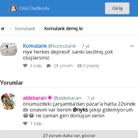
Omü Dedikodu
Giriş
Komutank
Komutank demiş ki:
Komutank
@komutank
7 yıl
niye herkes depresif. sanki secilmiş yok
oluşlarsınız.
6
kalp
28 yorum
0
paylaş
Yorumlar
aldebaran 🌟
@aldebaran
7 yıl
önümüzdeki çarşamba’dan pazar’a hatta 22sinde
de sınavım var benim
@nyks
çekip gidemiyorum
😂😂 ne zaman geri dönüşün senin
1
kalp
27 yorum daha var, göster