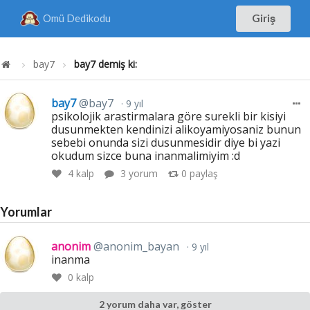
Omü Dedikodu
Giriş
bay7
bay7 demiş ki:
bay7
@bay7
9 yıl
psikolojik arastirmalara göre surekli bir kisiyi
dusunmekten kendinizi alikoyamiyosaniz bunun
sebebi onunda sizi dusunmesidir diye bi yazi
okudum sizce buna inanmalimiyim :d
4
kalp
3 yorum
0
paylaş
Yorumlar
anonim
@anonim_bayan
9 yıl
inanma
0
kalp
2 yorum daha var, göster