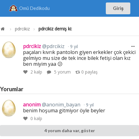
Omü Dedikodu
Giriş
pdrcikiz
pdrcikiz demiş ki:
pdrcikiz
@pdrcikiz
9 yıl
paçaları kıvrık pantolon giyen erkekler çok çekici
gelmiyo mu size de tek ince bilek fetişi olan kız
ben miyim yaa 😕
2
kalp
5 yorum
0
paylaş
Yorumlar
anonim
@anonim_bayan
9 yıl
benim hoşuma gitmiyor öyle beyler
0
kalp
4 yorum daha var, göster