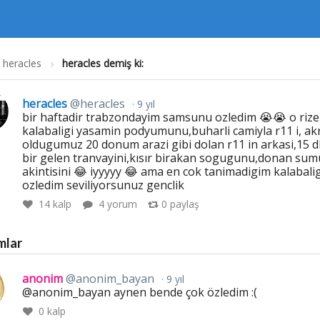
heracles
heracles demiş ki:
heracles
@heracles
9 yıl
bir haftadir trabzondayim samsunu ozledim 😭😭 o rizel
kalabaligi yasamin podyumunu,buharli camiyla r11 i, ak
oldugumuz 20 donum arazi gibi dolan r11 in arkasi,15 d
bir gelen tranvayini,kısır birakan sogugunu,donan sum
akintisini 😂 iyyyyy 😂 ama en cok tanimadigim kalabalig
ozledim seviliyorsunuz genclik
14
kalp
4 yorum
0
paylaş
mlar
anonim
@anonim_bayan
9 yıl
@anonim_bayan aynen bende çok özledim :(
0
kalp