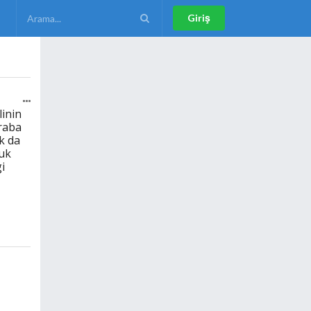
Giriş
inin
raba
k da
uk
i