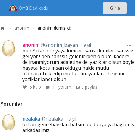
Omü Dedikodu
Giriş
anonim
anonim demiş ki:
anonim
@anonim_bayan
9 yıl
bu b*ktan dunyaya kimileri sansli kimileri sanssiz
geliyor ! ben sanssiz gelenlerden oldum. kadere
de inanmiyorum adaletine de. yaziklar olsun boyle
hayata. kotu insan oldugu halde mutlu
olanlara..hak edip.mutlu olmayanlara. hepsine
yaziklar lanet olsun
6
kalp
11 yorum
0
paylaş
Yorumlar
nealaka
@nealaka
9 yıl
orhan gencebay dan batsın bu dünya ya bağlamış
arkadasımız