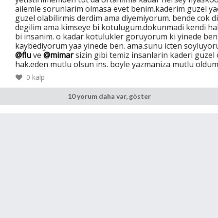
ailemle sorunlarim olmasa evet benim.kaderim guzel ya
guzel olabilirmis derdim ama diyemiyorum. bende cok d
degilim ama kimseye bi kotulugum.dokunmadi kendi ha
bi insanim. o kadar kotulukler goruyorum ki yinede ben
kaybediyorum yaa yinede ben. ama.sunu icten soyluyo
@flu
ve
@mimar
sizin gibi temiz insanlarin kaderi guzel
hak.eden mutlu olsun ins. boyle yazmaniza mutlu oldu
0
kalp
10 yorum daha var, göster