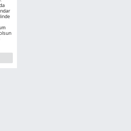
da
indar
linde
rum
 olsun
m