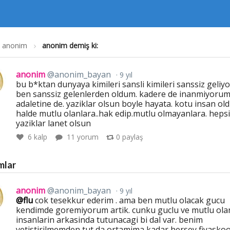
anonim
anonim demiş ki:
anonim
@anonim_bayan
9 yıl
bu b*ktan dunyaya kimileri sansli kimileri sanssiz geliyor
ben sanssiz gelenlerden oldum. kadere de inanmiyoru
adaletine de. yaziklar olsun boyle hayata. kotu insan ol
halde mutlu olanlara..hak edip.mutlu olmayanlara. heps
yaziklar lanet olsun
6
kalp
11 yorum
0
paylaş
mlar
anonim
@anonim_bayan
9 yıl
@flu
cok tesekkur ederim . ama ben mutlu olacak gucu
kendimde goremiyorum artik. cunku guclu ve mutlu ola
insanlarin arkasinda tutunacagi bi dal var. benim
yetistirilmemden tut da ortamima kadar hersey fiyaskoo