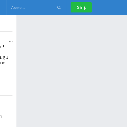
Giriş
 !
m
dugu
ine
n
.