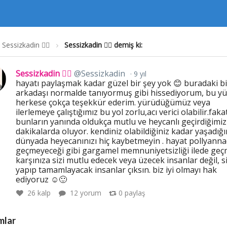
Sessizkadin 🕵️‍♀️
Sessizkadin 🕵️‍♀️ demiş ki:
Sessizkadin 🕵️‍♀️
@Sessizkadin
9 yıl
hayatı paylaşmak kadar güzel bir şey yok 😊 buradaki bi
arkadaşı normalde tanıyormuş gibi hissediyorum, bu y
herkese çokça teşekkür ederim. yürüdüğümüz veya
ilerlemeye çalıştığımız bu yol zorlu,acı verici olabilir.faka
bunların yanında oldukça mutlu ve heycanlı geçirdiğimiz
dakikalarda oluyor. kendiniz olabildiğiniz kadar yaşadığı
dünyada heyecanınızı hiç kaybetmeyin . hayat pollyannac
geçmeyeceği gibi gargamel memnuniyetsizliği ilede geç
karşınıza sizi mutlu edecek veya üzecek insanlar değil, si
yapıp tamamlayacak insanlar çıksın. biz iyi olmayı hak
ediyoruz ☺🙂
26
kalp
12 yorum
0
paylaş
mlar