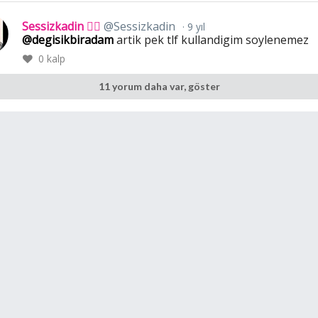
Sessizkadin 🕵️‍♀️
@Sessizkadin
9 yıl
@degisikbiradam
artik pek tlf kullandigim soylenemez
0
kalp
11 yorum daha var, göster