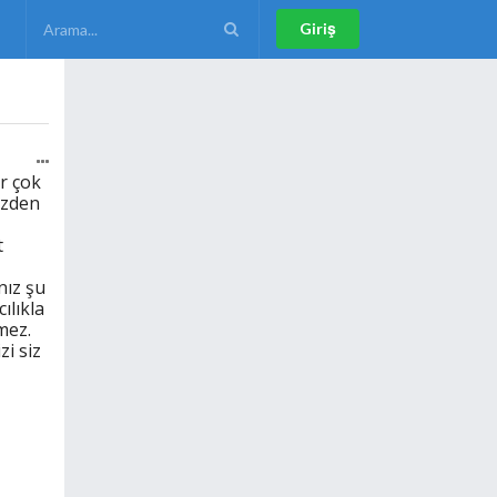
Giriş
r çok
üzden
t
nız şu
ılıkla
mez.
zi siz